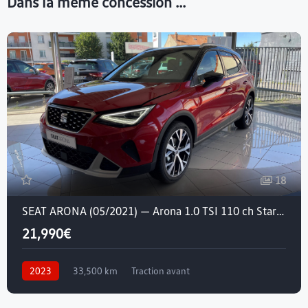
Dans la même concession ...
18
SEAT ARONA (05/2021) — Arona 1.0 TSI 110 ch Start/Stop DSG7
21,990€
2023
33,500 km
Traction avant
Essence sans plomb
Crit'air 1