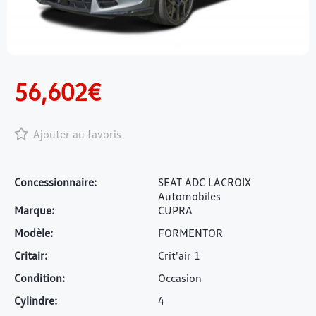
1
/
10
56,602€
Ajouter au favoris
Concessionnaire:
SEAT ADC LACROIX
Automobiles
Marque:
CUPRA
Modèle:
FORMENTOR
Critair:
Crit'air 1
Condition:
Occasion
Cylindre:
4