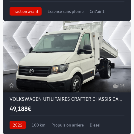
Traction avant
Essence sans plomb
Crit'air 1
15
VOLKSWAGEN UTILITAIRES CRAFTER CHASSIS CABINE (01/2020) — CRAFTER CSC BENNE COFFRE GRUAU PROP (RJ) 50 L3 2.0 TDI 163CH
49,188€
2025
100 km
Propulsion arrière
Diesel
Crit'air 2