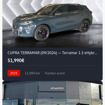
42
CUPRA TERRAMAR (09/2024) — Terramar 1.5 eHybrid 272 ch DSG6
51,990€
2025
11,000 km
Traction avant
Essence / Courant électrique
Crit'air 1