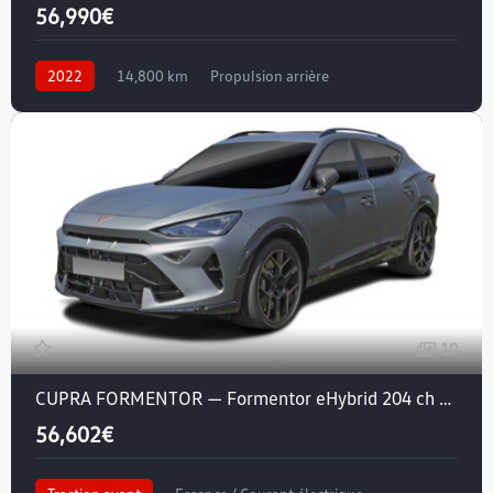
56,990€
2022
14,800 km
Propulsion arrière
Courant électrique
10
CUPRA FORMENTOR — Formentor eHybrid 204 ch DSG6
56,602€