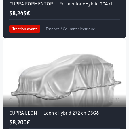
CUPRA FORMENTOR — Formentor eHybrid 204 ch DSG6
58,245€
Traction avant
Essence / Courant électrique
Crit'air 1
11
CUPRA LEON — Leon eHybrid 272 ch DSG6
58,200€