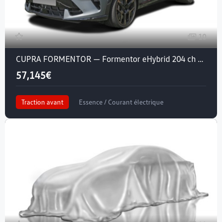
10
CUPRA FORMENTOR — Formentor eHybrid 204 ch DSG6
57,145€
Traction avant
Essence / Courant électrique
Crit'air 1