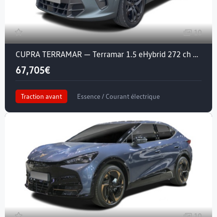
10
CUPRA TERRAMAR — Terramar 1.5 eHybrid 272 ch DSG6
67,705€
Traction avant
Essence / Courant électrique
Crit'air 1
10