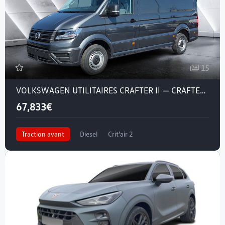
15
VOLKSWAGEN UTILITAIRES CRAFTER II — CRAFTER VAN 35 L3H3 2.0 TDI 140 CH BVA8
67,833€
Traction avant
Diesel
Crit'air 2