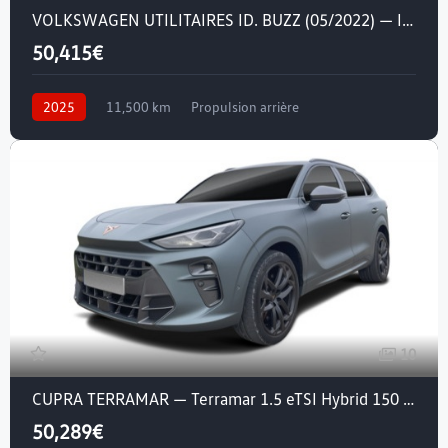
VOLKSWAGEN UTILITAIRES ID. BUZZ (05/2022) — ID. Buzz 286 ch Pro 7 places
50,415€
2025
11,500 km
Propulsion arrière
Courant électrique
10
CUPRA TERRAMAR — Terramar 1.5 eTSI Hybrid 150 ch DSG7
50,289€