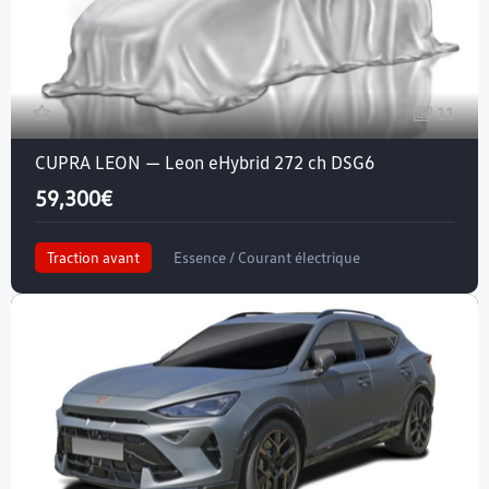
11
CUPRA LEON — Leon eHybrid 272 ch DSG6
59,300€
Traction avant
Essence / Courant électrique
Crit'air 1