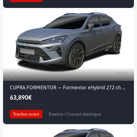
Crit'air 1
10
CUPRA FORMENTOR — Formentor eHybrid 272 ch DSG6
63,890€
Traction avant
Essence / Courant électrique
Crit'air 1