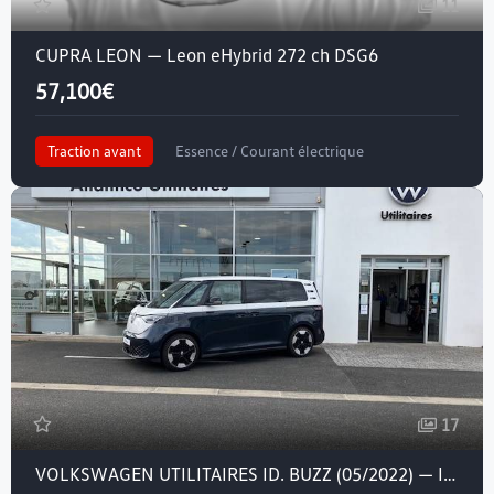
11
CUPRA LEON — Leon eHybrid 272 ch DSG6
57,100€
Traction avant
Essence / Courant électrique
Crit'air 1
17
VOLKSWAGEN UTILITAIRES ID. BUZZ (05/2022) — ID. Buzz 204 ch Pro