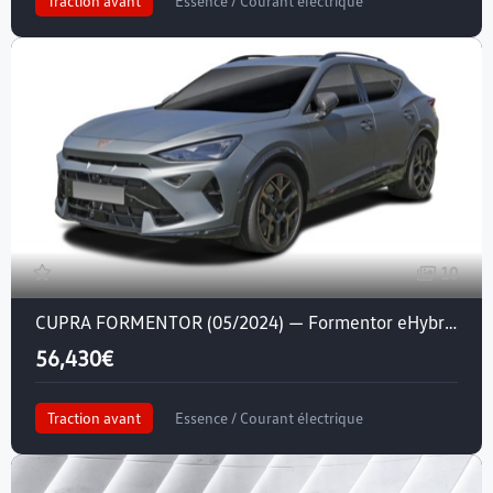
Traction avant
Essence / Courant électrique
Crit'air 1
10
CUPRA FORMENTOR (05/2024) — Formentor eHybrid 204 ch DSG6
56,430€
Traction avant
Essence / Courant électrique
Crit'air 1