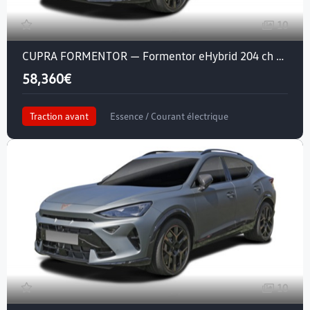
10
CUPRA FORMENTOR — Formentor eHybrid 204 ch DSG6
58,360€
Traction avant
Essence / Courant électrique
Crit'air 1
10